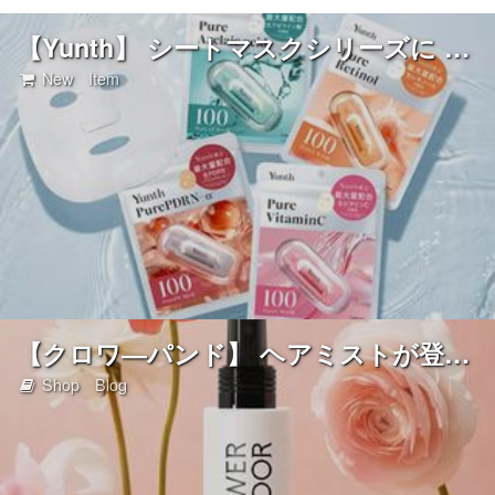
【Yunth】 シートマスクシリーズに 新アイテム登場！
New Item
【クロワ―パンド】 ヘアミストが登場！
Shop Blog