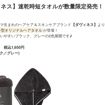
ィネス】速乾時短タオルが数量限定発売！
マ生まれのヘアケア＆スキンケアブランド
【ダヴィネス】
より
ン型オリジナルヘアタオル
が登場！
いやすいブラック、グレーの2色展開です♪
税込1,650円
ック／グレー)