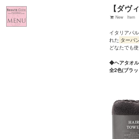
【ダヴ
Home
New Item
New Item
イタリアパル
れた
ターバ
Shop Blog
どなたでも使
Concept
◆ヘアタオル 
全2色(ブラ
Line