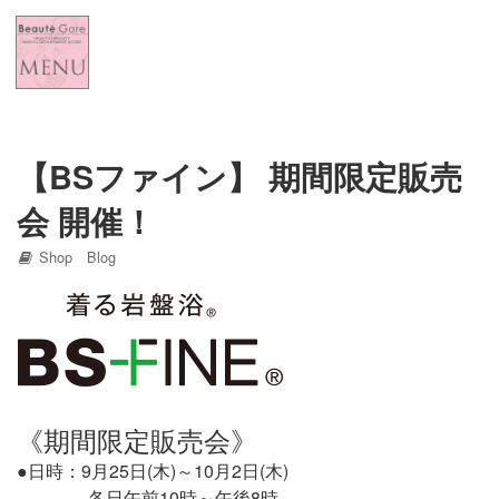
Home
New Item
Shop Blog
【BSファイン】 期間限定販売
会 開催！
Concept
Shop Blog
Line
《期間限定販売会》
●日時：9月25日(木)～10月2日(木)
各日午前10時～午後8時